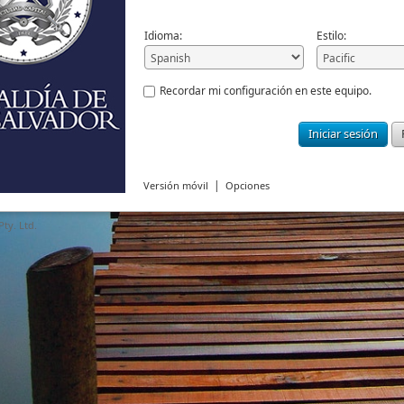
Idioma:
Estilo:
Recordar mi configuración en este equipo.
Iniciar sesión
|
Versión móvil
Opciones
ty. Ltd.