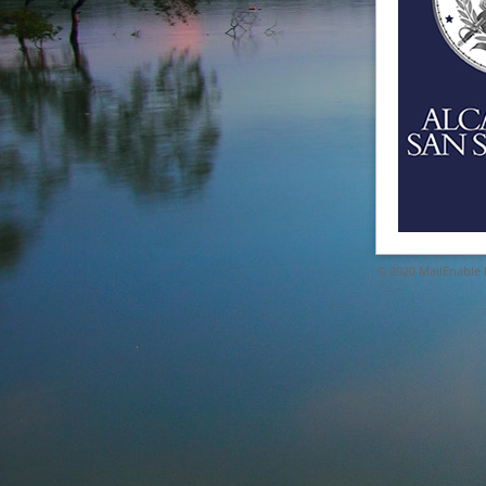
© 2020
MailEnable P